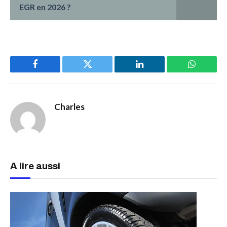
EGR en 2026 ?
Facebook
Twitter
LinkedIn
WhatsAp
Charles
A lire aussi